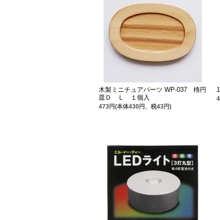
木製ミニチュアパーツ WP-037 楕円
皿Ｄ Ｌ １個入
473円(本体430円、税43円)