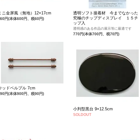
ミニ金屏風（無地）12×17cm
透明ソフト接着材 今までなかった
究極のチップディスプレイ １５チ
660円(本体600円、税60円)
ップ入
透明感のある作品の展示等に最適です
770円(本体700円、税70円)
ウッドベルプル 7cm
990円(本体900円、税90円)
小判型黒台 9×12.5cm
SOLDOUT