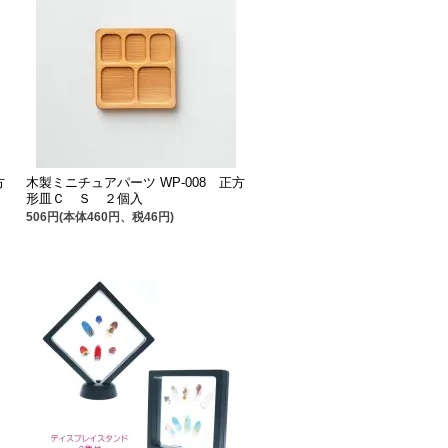
方
木製ミニチュアパーツ WP-008 正方
形皿Ｃ Ｓ ２個入
506円(本体460円、税46円)