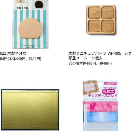
1021 木製半月盆
木製ミニチュアパーツ WP-005 正
形皿Ｂ Ｓ ２個入
484円(本体440円、税44円)
506円(本体460円、税46円)