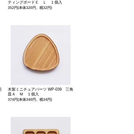
ティングボードＥ Ｌ １個入
352円(本体320円、税32円)
円
木製ミニチュアパーツ WP-039 三角
皿Ａ Ｍ １個入
374円(本体340円、税34円)