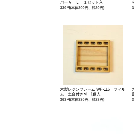
バーＡ Ｌ １セット入
330円(本体300円、税30円)
木製レジンフレーム WP-116 フィル
ム 土台付きM 1個入
363円(本体330円、税33円)