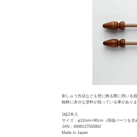
刺しゅう作品などを壁に飾る際に用いる
軸棒に余分な塗料が残っている事があり
1組2本入
サイズ：φ12mm×90cm（両端パーツを含
JAN：4949137550902
Made in Japan