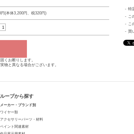
特
20円(本体3,200円、税320円)
こ
こ
買
は固くお断りします。
が実物と異なる場合がございます。
グループから探す
メーカー・ブランド別
ワイヤー類
アクセサリーパーツ・材料
ペイント関連素材
作品展示用素材