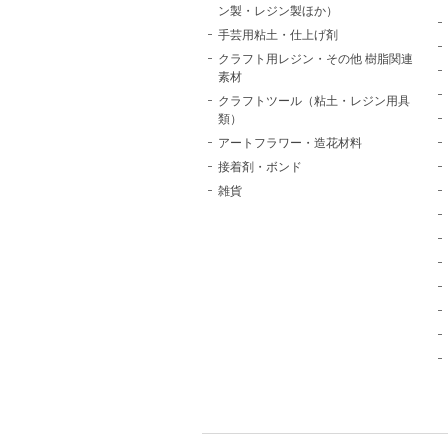
ン製・レジン製ほか）
手芸用粘土・仕上げ剤
クラフト用レジン・その他 樹脂関連
素材
クラフトツール（粘土・レジン用具
類）
アートフラワー・造花材料
接着剤・ボンド
雑貨