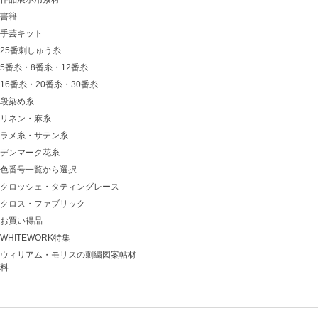
書籍
手芸キット
25番刺しゅう糸
5番糸・8番糸・12番糸
16番糸・20番糸・30番糸
段染め糸
リネン・麻糸
ラメ糸・サテン糸
デンマーク花糸
色番号一覧から選択
クロッシェ・タティングレース
クロス・ファブリック
お買い得品
WHITEWORK特集
ウィリアム・モリスの刺繍図案帖材
料