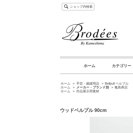
ショップ内検索
ホーム
カテゴリー
ホーム
>
手芸・裁縫用品
>
Bellpull ベルプル
ホーム
>
メーカー・ブランド別
>
亀島商店
ホーム
>
作品展示用素材
ウッドベルプル 90cm