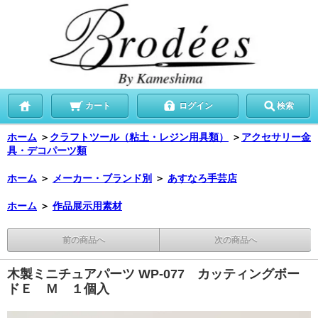
カート
ログイン
検索
ホーム
＞
クラフトツール（粘土・レジン用具類）
＞
アクセサリー金
具・デコパーツ類
ホーム
＞
メーカー・ブランド別
＞
あすなろ手芸店
ホーム
＞
作品展示用素材
前の商品へ
次の商品へ
木製ミニチュアパーツ WP-077 カッティングボー
ドＥ Ｍ １個入