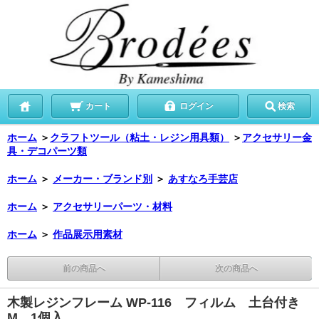
カート
ログイン
検索
ホーム
＞
クラフトツール（粘土・レジン用具類）
＞
アクセサリー金
具・デコパーツ類
ホーム
＞
メーカー・ブランド別
＞
あすなろ手芸店
ホーム
＞
アクセサリーパーツ・材料
ホーム
＞
作品展示用素材
前の商品へ
次の商品へ
木製レジンフレーム WP-116 フィルム 土台付き
M 1個入