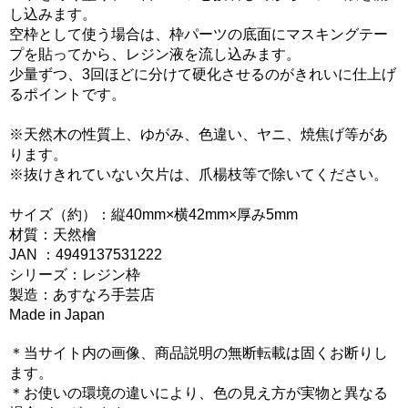
し込みます。
空枠として使う場合は、枠パーツの底面にマスキングテー
プを貼ってから、レジン液を流し込みます。
少量ずつ、3回ほどに分けて硬化させるのがきれいに仕上げ
るポイントです。
※天然木の性質上、ゆがみ、色違い、ヤニ、焼焦げ等があ
ります。
※抜けきれていない欠片は、爪楊枝等で除いてください。
サイズ（約）：縦40mm×横42mm×厚み5mm
材質：天然檜
JAN ：4949137531222
シリーズ：レジン枠
製造：あすなろ手芸店
Made in Japan
＊当サイト内の画像、商品説明の無断転載は固くお断りし
ます。
＊お使いの環境の違いにより、色の見え方が実物と異なる