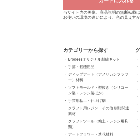
当サイト内の画像、商品説明の無断転載
お使いの環境の違いにより、色の見え方
カテゴリーから探す
Brodeesオリジナル刺繍キット
手芸・裁縫用品
ディップアート（アメリカンフラワ
ー）材料
ソフトモールド・型抜き（シリコー
ン製・レジン製ほか）
手芸用粘土・仕上げ剤
クラフト用レジン・その他 樹脂関連
素材
クラフトツール（粘土・レジン用具
類）
アートフラワー・造花材料