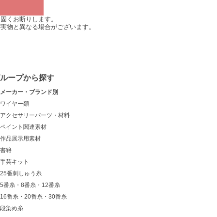
は固くお断りします。
が実物と異なる場合がございます。
グループから探す
メーカー・ブランド別
ワイヤー類
アクセサリーパーツ・材料
ペイント関連素材
作品展示用素材
書籍
手芸キット
25番刺しゅう糸
5番糸・8番糸・12番糸
16番糸・20番糸・30番糸
段染め糸