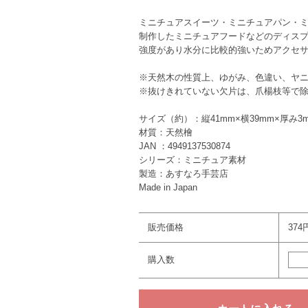
ミニチュアスイーツ・ミニチュアパン・
制作したミニチュアフードなどのディス
強度があり水分に比較的強いためアクセ
※天然木の性質上、ゆがみ、色違い、ヤ
※抜けきれていない欠片は、爪楊枝等で
サイズ（約）：縦41mm×横39mm×厚み3
材質：天然檜
JAN ：4949137530874
シリーズ：ミニチュア素材
製造：あすなろ手芸店
Made in Japan
販売価格
374
購入数