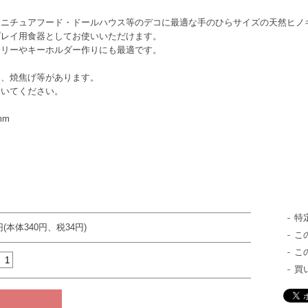
ミニチュアフード・ドールハウス等のデコに最適な手のひらサイズの天然ヒノ
プレイ用食器としてお使いいただけます。
サリーやキーホルダー作りにも最適です。
ニ、焼焦げ等があります。
除いてください。
mm
特
円(本体340円、税34円)
こ
こ
買