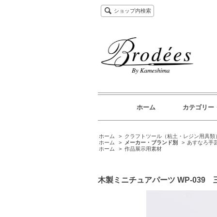
ショップ内検索
ホーム
カテゴリー
ホーム
>
クラフトツール（粘土・レジン用具類
ホーム
>
メーカー・ブランド別
>
あすなろ手
ホーム
>
作品展示用素材
木製ミニチュアパーツ WP-039