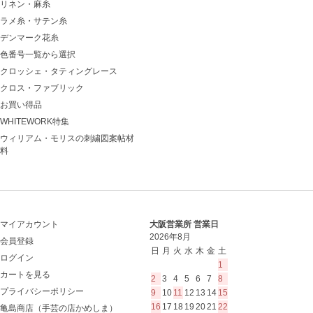
リネン・麻糸
ラメ糸・サテン糸
デンマーク花糸
色番号一覧から選択
クロッシェ・タティングレース
クロス・ファブリック
お買い得品
WHITEWORK特集
ウィリアム・モリスの刺繍図案帖材
料
マイアカウント
大阪営業所 営業日
2026年8月
会員登録
日
月
火
水
木
金
土
ログイン
1
カートを見る
2
3
4
5
6
7
8
プライバシーポリシー
9
10
11
12
13
14
15
16
17
18
19
20
21
22
亀島商店（手芸の店かめしま）