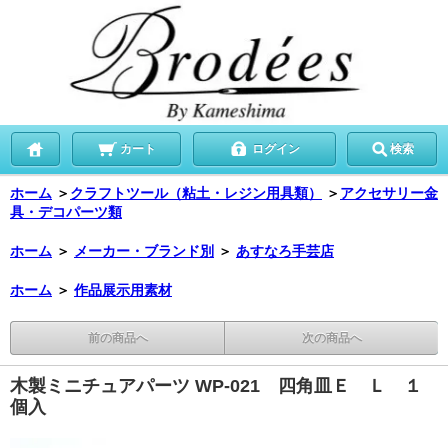
カート
ログイン
検索
ホーム
＞
クラフトツール（粘土・レジン用具類）
＞
アクセサリー金
具・デコパーツ類
ホーム
＞
メーカー・ブランド別
＞
あすなろ手芸店
ホーム
＞
作品展示用素材
前の商品へ
次の商品へ
木製ミニチュアパーツ WP-021 四角皿Ｅ Ｌ １
個入