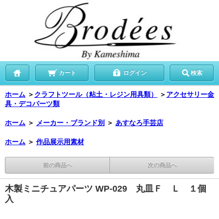
カート
ログイン
検索
ホーム
＞
クラフトツール（粘土・レジン用具類）
＞
アクセサリー金
具・デコパーツ類
ホーム
＞
メーカー・ブランド別
＞
あすなろ手芸店
ホーム
＞
作品展示用素材
前の商品へ
次の商品へ
木製ミニチュアパーツ WP-029 丸皿Ｆ Ｌ １個
入