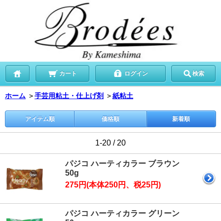
カート
ログイン
検索
ホーム
＞
手芸用粘土・仕上げ剤
＞
紙粘土
アイテム順
価格順
新着順
1-20 / 20
パジコ ハーティカラー ブラウン
50g
275円(本体250円、税25円)
パジコ ハーティカラー グリーン