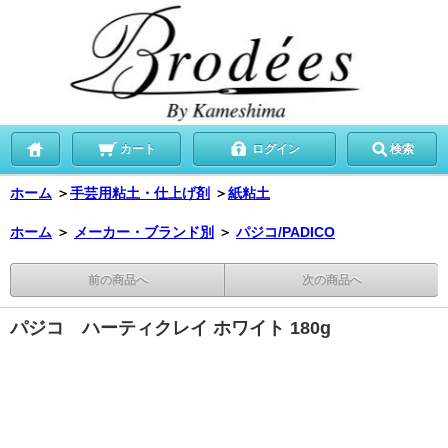
カート
ログイン
検索
ホーム
＞
手芸用粘土・仕上げ剤
＞
紙粘土
ホーム
＞
メーカー・ブランド別
＞
パジコ/PADICO
前の商品へ
次の商品へ
パジコ ハーティクレイ ホワイト 180g