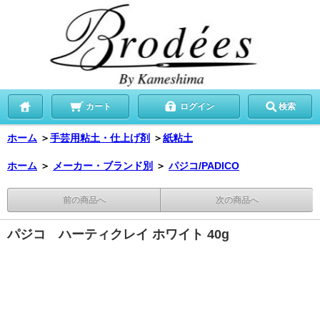
カート
ログイン
検索
ホーム
＞
手芸用粘土・仕上げ剤
＞
紙粘土
ホーム
＞
メーカー・ブランド別
＞
パジコ/PADICO
前の商品へ
次の商品へ
パジコ ハーティクレイ ホワイト 40g