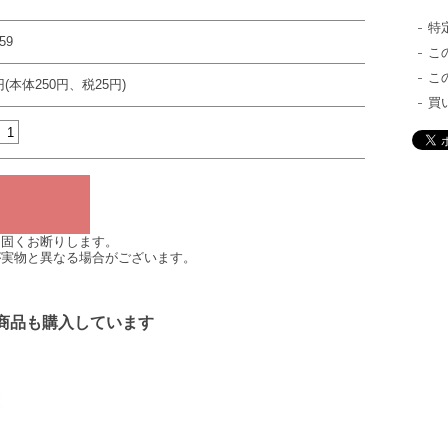
特
59
こ
こ
円(本体250円、税25円)
買
は固くお断りします。
が実物と異なる場合がございます。
商品も購入しています