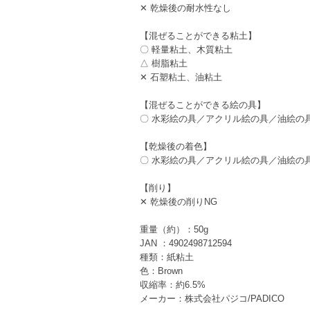
✕ 乾燥後の耐水性なし
【混ぜることができる粘土】
〇 軽量粘土、木質粘土
△ 樹脂粘土
✕ 石塑粘土、油粘土
【混ぜることができる絵の具】
〇 水彩絵の具／アクリル絵の具／油絵の
【乾燥後の着色】
〇 水彩絵の具／アクリル絵の具／油絵の
【削り】
✕ 乾燥後の削りNG
重量（約）：50g
JAN ：4902498712594
種類：紙粘土
色：Brown
収縮率：約6.5%
メーカー：株式会社パジコ/PADICO