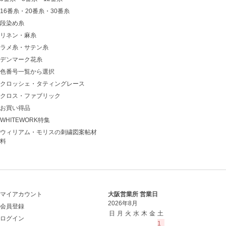
16番糸・20番糸・30番糸
段染め糸
リネン・麻糸
ラメ糸・サテン糸
デンマーク花糸
色番号一覧から選択
クロッシェ・タティングレース
クロス・ファブリック
お買い得品
WHITEWORK特集
ウィリアム・モリスの刺繍図案帖材
料
マイアカウント
大阪営業所 営業日
2026年8月
会員登録
日
月
火
水
木
金
土
ログイン
1