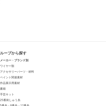
グループから探す
メーカー・ブランド別
ワイヤー類
アクセサリーパーツ・材料
ペイント関連素材
作品展示用素材
書籍
手芸キット
25番刺しゅう糸
5番糸・8番糸・12番糸