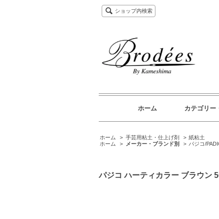
ショップ内検索
ホーム
カテゴリー
ホーム
>
手芸用粘土・仕上げ剤
>
紙粘土
ホーム
>
メーカー・ブランド別
>
パジコ/PADI
パジコ ハーティカラー ブラウン 5