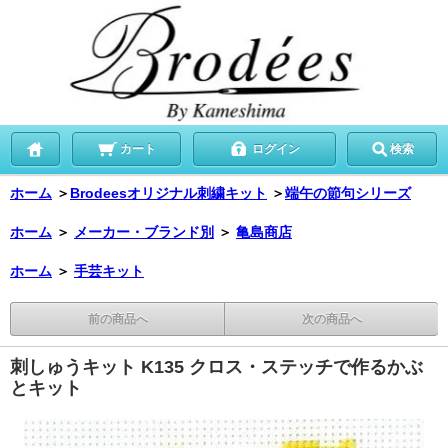
カート
ログイン
検索
ホーム
＞
Brodeesオリジナル刺繍キット
＞
端午の節句シリーズ
ホーム
＞
メーカー・ブランド別
＞
亀島商店
ホーム
＞
手芸キット
前の商品へ
次の商品へ
刺しゅうキット K135 クロス・ステッチで作るかぶ
とキット