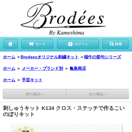
カート
ログイン
検索
ホーム
＞
Brodeesオリジナル刺繍キット
＞
端午の節句シリーズ
ホーム
＞
メーカー・ブランド別
＞
亀島商店
ホーム
＞
手芸キット
前の商品へ
次の商品へ
刺しゅうキット K134 クロス・ステッチで作るこい
のぼりキット