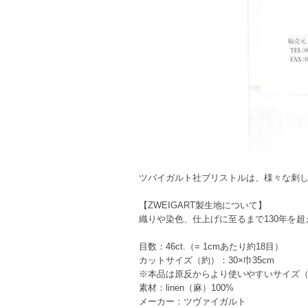
ツバイガルト社ブリストルは、様々な刺
【ZWEIGART製生地について】
織りや染色、仕上げに至るまで130年を
目数：46ct.（= 1cmあたり約18目）
カットサイズ（約）：30×巾35cm
※本品は原反からより使いやすいサイズ（
素材：linen（麻）100%
メーカー：ツヴァイガルト