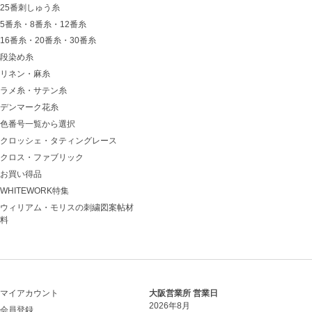
25番刺しゅう糸
5番糸・8番糸・12番糸
16番糸・20番糸・30番糸
段染め糸
リネン・麻糸
ラメ糸・サテン糸
デンマーク花糸
色番号一覧から選択
クロッシェ・タティングレース
クロス・ファブリック
お買い得品
WHITEWORK特集
ウィリアム・モリスの刺繍図案帖材
料
マイアカウント
大阪営業所 営業日
2026年8月
会員登録