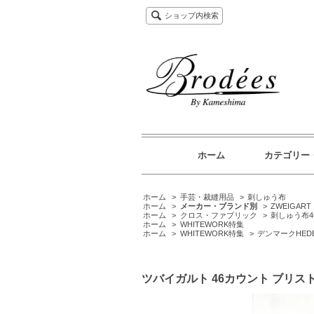
ショップ内検索
ホーム
カテゴリー
ホーム
>
手芸・裁縫用品
>
刺しゅう布
ホーム
>
メーカー・ブランド別
>
ZWEIGA
ホーム
>
クロス・ファブリック
>
刺しゅう布4
ホーム
>
WHITEWORK特集
ホーム
>
WHITEWORK特集
>
デンマークHED
ツバイガルト 46カウント ブリスト