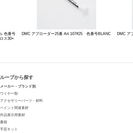
ル 色番号
DMC アブローダー25番 Art.107#25 色番号BLANC
DMC アブ
クロス30×
グループから探す
メーカー・ブランド別
ワイヤー類
アクセサリーパーツ・材料
ペイント関連素材
作品展示用素材
書籍
手芸キット