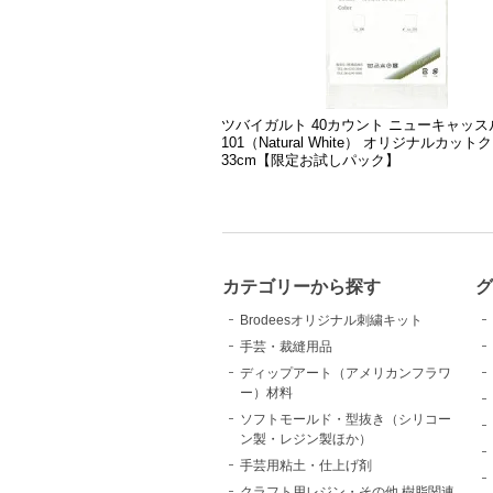
ツバイガルト 40カウント ニューキャッス
101（Natural White） オリジナルカット
33cm【限定お試しパック】
カテゴリーから探す
Brodeesオリジナル刺繍キット
手芸・裁縫用品
ディップアート（アメリカンフラワ
ー）材料
ソフトモールド・型抜き（シリコー
ン製・レジン製ほか）
手芸用粘土・仕上げ剤
クラフト用レジン・その他 樹脂関連