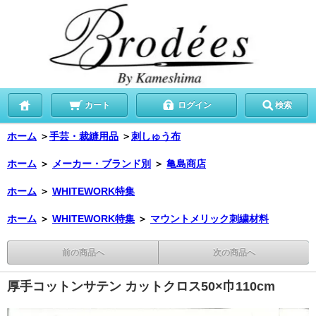
カート
ログイン
検索
ホーム
＞
手芸・裁縫用品
＞
刺しゅう布
ホーム
＞
メーカー・ブランド別
＞
亀島商店
ホーム
＞
WHITEWORK特集
ホーム
＞
WHITEWORK特集
＞
マウントメリック刺繍材料
前の商品へ
次の商品へ
厚手コットンサテン カットクロス50×巾110cm