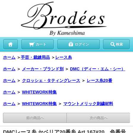
カート
ログイン
検索
ホーム
＞
手芸・裁縫用品
＞
レース糸
ホーム
＞
メーカー・ブランド別
＞
DMC（ディー・エム・シー）
ホーム
＞
クロッシェ・タティングレース
＞
レース糸20番
ホーム
＞
WHITEWORK特集
ホーム
＞
WHITEWORK特集
＞
マウントメリック刺繍材料
前の商品へ
次の商品へ
DMCレース糸 セベリア20番糸 Art.167#20 色番号