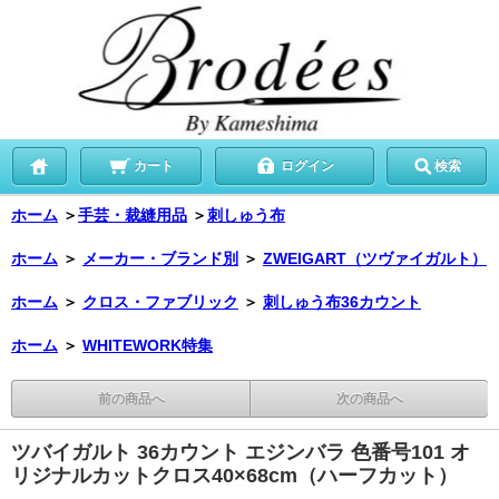
カート
ログイン
検索
ホーム
＞
手芸・裁縫用品
＞
刺しゅう布
ホーム
＞
メーカー・ブランド別
＞
ZWEIGART（ツヴァイガルト）
ホーム
＞
クロス・ファブリック
＞
刺しゅう布36カウント
ホーム
＞
WHITEWORK特集
前の商品へ
次の商品へ
ツバイガルト 36カウント エジンバラ 色番号101 オ
リジナルカットクロス40×68cm（ハーフカット）