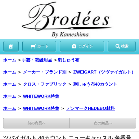
カート
ログイン
検索
ホーム
＞
手芸・裁縫用品
＞
刺しゅう布
ホーム
＞
メーカー・ブランド別
＞
ZWEIGART（ツヴァイガルト）
ホーム
＞
クロス・ファブリック
＞
刺しゅう布40カウント
ホーム
＞
WHITEWORK特集
ホーム
＞
WHITEWORK特集
＞
デンマークHEDEBO材料
前の商品へ
次の商品へ
ツバイガルト 40カウント ニューキャッスル 色番号