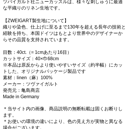
ツバイガルト社ニューカッスルは、様々な刺しゅうに最適
な平織りのリネン生地です。
【ZWEIGART製生地について】
織りや染色、仕上げに至るまで130年を超える長年の技術と
経験を持ち、本国ドイツはもとより世界中のデザイナーか
らその品質を支持されています。
目数：40ct.（= 1cmあたり16目）
カットサイズ：40×巾68cm
※本品は原反からより使いやすいサイズ（約半幅）にカッ
トした、オリジナルパッケージ製品です
素材：linen（麻）100%
メーカー：ツヴァイガルト
発売元：亀島商店
Made in Germany
＊当サイト内の画像、商品説明の無断転載は固くお断りし
ます。
＊お使いの環境の違いにより、色の見え方が実物と異なる
場合がございます。