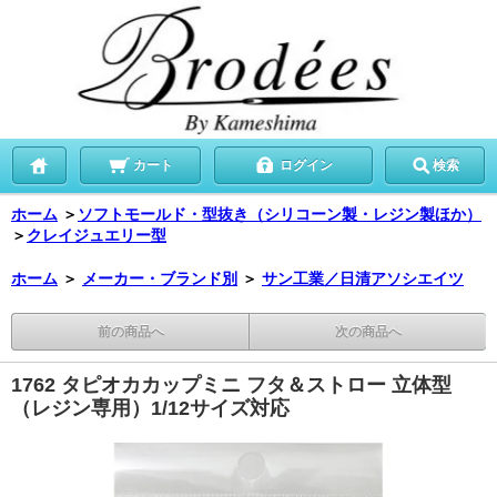
カート
ログイン
検索
ホーム
＞
ソフトモールド・型抜き（シリコーン製・レジン製ほか）
＞
クレイジュエリー型
ホーム
＞
メーカー・ブランド別
＞
サン工業／日清アソシエイツ
前の商品へ
次の商品へ
1762 タピオカカップミニ フタ＆ストロー 立体型
（レジン専用）1/12サイズ対応