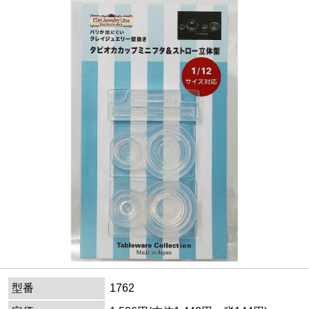
型番
1762