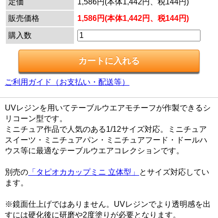
定価
1,586円(本体1,442円、税144円)
販売価格
1,586円(本体1,442円、税144円)
購入数
ご利用ガイド（お支払い・配送等）
UVレジンを用いてテーブルウエアモチーフが作製できるシ
リコーン型です。
ミニチュア作品で人気のある1/12サイズ対応。ミニチュア
スイーツ・ミニチュアパン・ミニチュアフード・ドールハ
ウス等に最適なテーブルウエアコレクションです。
別売の
「タピオカカップミニ 立体型」
とサイズ対応してい
ます。
※鏡面仕上げではありません。UVレジンでより透明感を出
すには硬化後に研磨や2度塗りが必要となります。