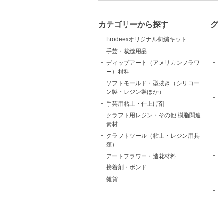
カテゴリーから探す
Brodeesオリジナル刺繍キット
手芸・裁縫用品
ディップアート（アメリカンフラワ
ー）材料
ソフトモールド・型抜き（シリコー
ン製・レジン製ほか）
手芸用粘土・仕上げ剤
クラフト用レジン・その他 樹脂関連
素材
クラフトツール（粘土・レジン用具
類）
アートフラワー・造花材料
接着剤・ボンド
雑貨