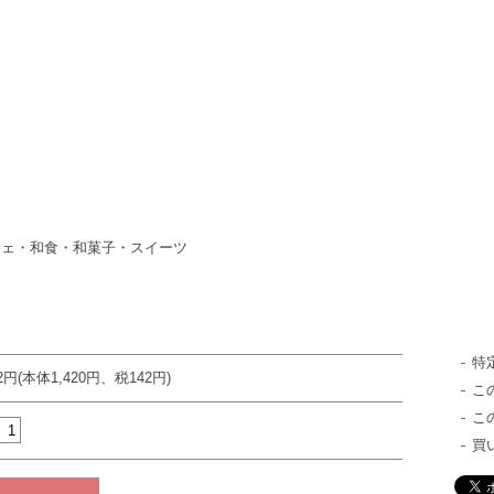
フェ・和食・和菓子・スイーツ
特
62円(本体1,420円、税142円)
こ
こ
買