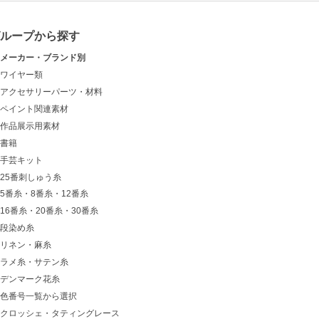
グループから探す
メーカー・ブランド別
ワイヤー類
アクセサリーパーツ・材料
ペイント関連素材
作品展示用素材
書籍
手芸キット
25番刺しゅう糸
5番糸・8番糸・12番糸
16番糸・20番糸・30番糸
段染め糸
リネン・麻糸
ラメ糸・サテン糸
デンマーク花糸
色番号一覧から選択
クロッシェ・タティングレース