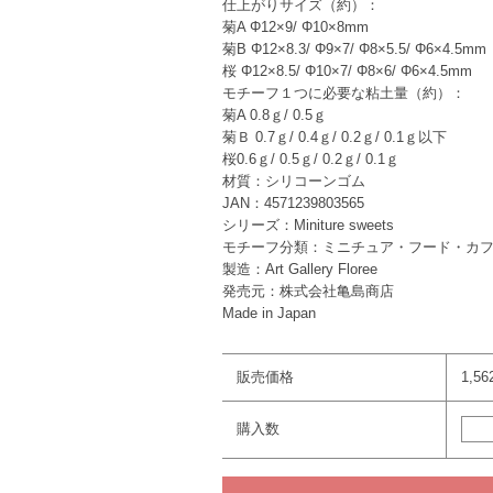
仕上がりサイズ（約）：
菊A Φ12×9/ Φ10×8mm
菊B Φ12×8.3/ Φ9×7/ Φ8×5.5/ Φ6×4.5mm
桜 Φ12×8.5/ Φ10×7/ Φ8×6/ Φ6×4.5mm
モチーフ１つに必要な粘土量（約）：
菊A 0.8ｇ/ 0.5ｇ
菊Ｂ 0.7ｇ/ 0.4ｇ/ 0.2ｇ/ 0.1ｇ以下
桜0.6ｇ/ 0.5ｇ/ 0.2ｇ/ 0.1ｇ
材質：シリコーンゴム
JAN：4571239803565
シリーズ：Miniture sweets
モチーフ分類：ミニチュア・フード・カ
製造：Art Gallery Floree
発売元：株式会社亀島商店
Made in Japan
販売価格
1,5
購入数