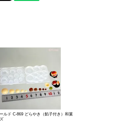
ールド C-869 どらやき（餡子付き）和菓
ズ