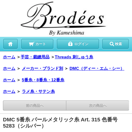
カート
ログイン
検索
ホーム
＞
手芸・裁縫用品
＞
Threads 刺しゅう糸
ホーム
＞
メーカー・ブランド別
＞
DMC（ディー・エム・シー）
ホーム
＞
5番糸・8番糸・12番糸
ホーム
＞
ラメ糸・サテン糸
前の商品へ
次の商品へ
DMC 5番糸 パールメタリック糸 Art. 315 色番号
5283（シルバー）