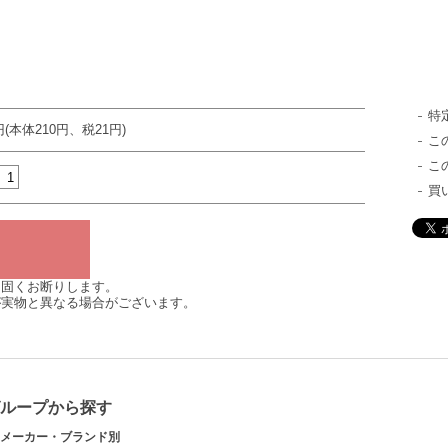
特
円(本体210円、税21円)
こ
こ
買
は固くお断りします。
が実物と異なる場合がございます。
グループから探す
メーカー・ブランド別