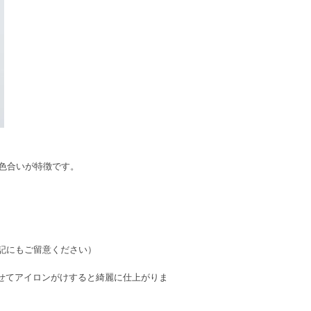
る色合いが特徴です。
表記にもご留意ください）
せてアイロンがけすると綺麗に仕上がりま