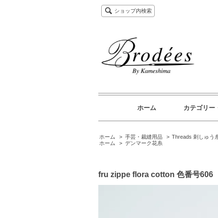
ショップ内検索
ホーム
カテゴリー
ホーム
>
手芸・裁縫用品
>
Threads 刺しゅう
ホーム
>
デンマーク花糸
fru zippe flora cotton 色番号606