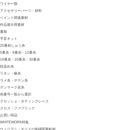
ワイヤー類
アクセサリーパーツ・材料
ペイント関連素材
作品展示用素材
書籍
手芸キット
25番刺しゅう糸
5番糸・8番糸・12番糸
16番糸・20番糸・30番糸
段染め糸
リネン・麻糸
ラメ糸・サテン糸
デンマーク花糸
色番号一覧から選択
クロッシェ・タティングレース
クロス・ファブリック
お買い得品
WHITEWORK特集
ウィリアム・モリスの刺繍図案帖材