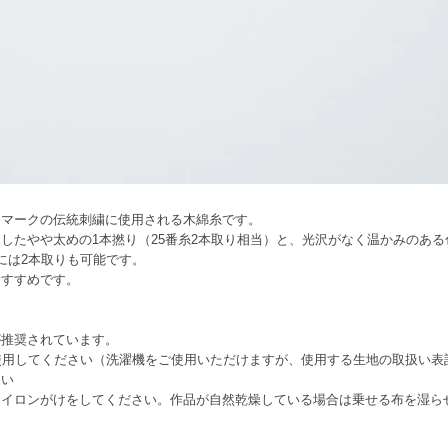
ンマークの伝統刺繍に使用される木綿糸です。
したやや太めの1本撚り（25番糸2本取り相当）と、光沢がなく温かみのあ
には2本取りも可能です。
おすすめです。
が推奨されています。
を使用してください（洗濯機をご使用いただけますが、使用する生地の取扱い
さい
アイロンがけをしてください。作品が自然乾燥している場合は乗せる布を湿ら