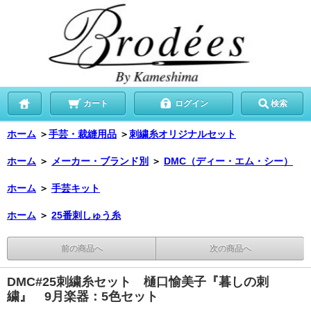
カート
ログイン
検索
ホーム
＞
手芸・裁縫用品
＞
刺繍糸オリジナルセット
ホーム
＞
メーカー・ブランド別
＞
DMC（ディー・エム・シー）
ホーム
＞
手芸キット
ホーム
＞
25番刺しゅう糸
前の商品へ
次の商品へ
DMC#25刺繍糸セット 樋口愉美子『暮しの刺
繍』 9月楽器：5色セット