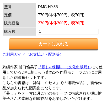
型番
DMC-HY35
定価
770円(本体700円、税70円)
販売価格
770円(本体700円、税70円)
購入数
ご利用ガイド（お支払い・配送等）
刺繍作家 樋口愉美子
『暮しの刺繍』（文化出版局）
にて使
用しているDMC刺しゅう糸#25を作品モチーフごとにご用
意した刺繍糸セットです。
こちらの書籍は、雑誌「ミセス」での連載作品に、新作作
品が加えられた図案集になります。
「暮し」をテーマに月ごとのモチーフに構成された樋口愉
美子さんの素敵な刺繍作品をお楽しみいただけます。