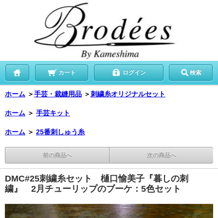
カート
ログイン
検索
ホーム
＞
手芸・裁縫用品
＞
刺繍糸オリジナルセット
ホーム
＞
手芸キット
ホーム
＞
25番刺しゅう糸
前の商品へ
次の商品へ
DMC#25刺繍糸セット 樋口愉美子『暮しの刺
繍』 2月チューリップのブーケ：5色セット