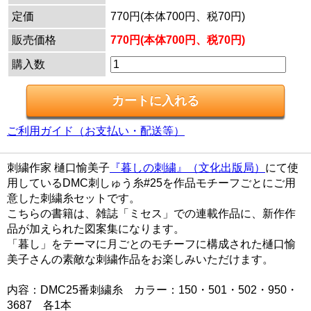
定価
770円(本体700円、税70円)
販売価格
770円(本体700円、税70円)
購入数
ご利用ガイド（お支払い・配送等）
刺繍作家 樋口愉美子
『暮しの刺繍』（文化出版局）
にて使
用しているDMC刺しゅう糸#25を作品モチーフごとにご用
意した刺繍糸セットです。
こちらの書籍は、雑誌「ミセス」での連載作品に、新作作
品が加えられた図案集になります。
「暮し」をテーマに月ごとのモチーフに構成された樋口愉
美子さんの素敵な刺繍作品をお楽しみいただけます。
内容：DMC25番刺繍糸 カラー：150・501・502・950・
3687 各1本