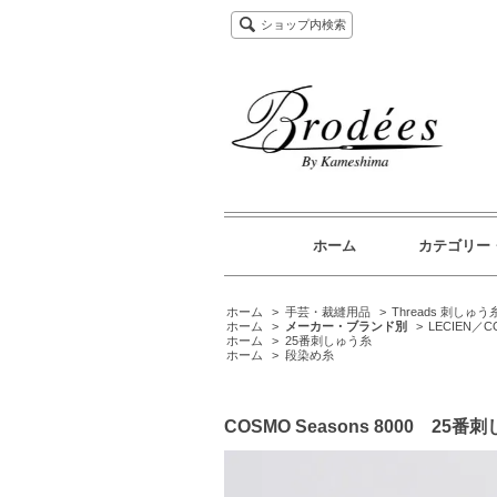
ショップ内検索
ホーム
カテゴリー
ホーム
>
手芸・裁縫用品
>
Threads 刺しゅう
ホーム
>
メーカー・ブランド別
>
LECIEN／C
ホーム
>
25番刺しゅう糸
ホーム
>
段染め糸
COSMO Seasons 8000 25番