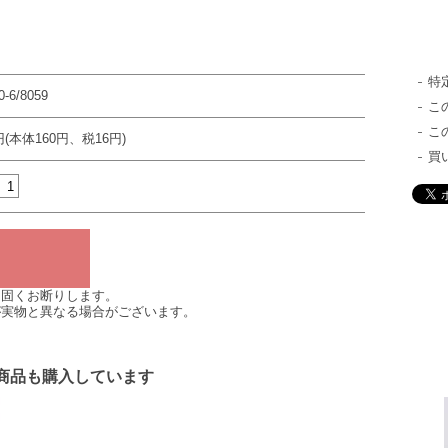
特
0-6/8059
こ
こ
円(本体160円、税16円)
買
は固くお断りします。
が実物と異なる場合がございます。
商品も購入しています