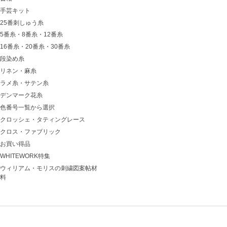
手芸キット
25番刺しゅう糸
5番糸・8番糸・12番糸
16番糸・20番糸・30番糸
段染め糸
リネン・麻糸
ラメ糸・サテン糸
デンマーク花糸
色番号一覧から選択
クロッシェ・タティングレース
クロス・ファブリック
お買い得品
WHITEWORK特集
ウィリアム・モリスの刺繍図案帖材
料