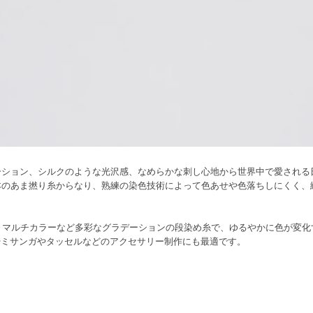
ーション、シルクのような光沢感、なめらかな刺し心地から世界中で愛される
6本のあま撚り糸からなり、熟練の染色技術によって色あせや色落ちしにくく
淡、マルチカラーなど多彩なグラデーションの段染め糸で、ゆるやかに色が変
やミサンガやタッセルなどのアクセサリー制作にも最適です。