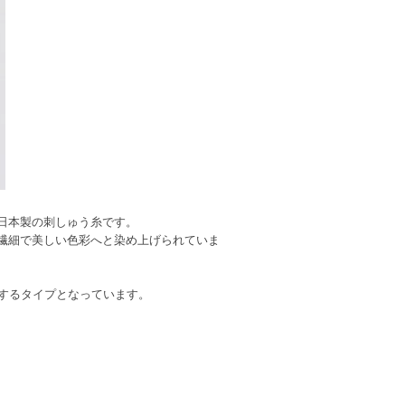
日本製の刺しゅう糸です。
、繊細で美しい色彩へと染め上げられていま
化するタイプとなっています。