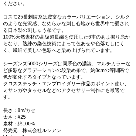
ください。
コスモ25番刺繍糸は豊富なカラーバリエーション、シルク
のような光沢感、なめらかな刺し心地から世界中で愛され
る日本製の刺しゅう糸です。
100%天然素材の高級超長綿を使用した6本のあま撚り糸か
らなり、熟練の染色技術によって色あせや色落ちしにく
く、繊細で美しい色彩へと染め上げられています。
シーズンズ5000シリーズは同系色の濃淡、マルチカラーな
ど多彩なグラデーションの段染め糸で、約8cmの等間隔で
色が変化するタイプとなっています。
クロスステッチ・エンブロイダリー作品のポイント使い、
ミサンガやタッセルなどのアクセサリー制作にも最適で
す。
長さ：8m/カセ
太さ：#25
素材：綿100%
発売元：株式会社ルシアン