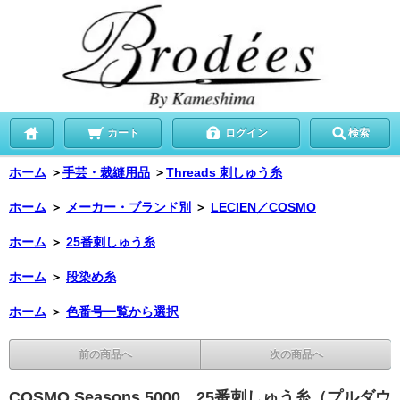
カート
ログイン
検索
ホーム
＞
手芸・裁縫用品
＞
Threads 刺しゅう糸
ホーム
＞
メーカー・ブランド別
＞
LECIEN／COSMO
ホーム
＞
25番刺しゅう糸
ホーム
＞
段染め糸
ホーム
＞
色番号一覧から選択
前の商品へ
次の商品へ
COSMO Seasons 5000 25番刺しゅう糸（プルダウ