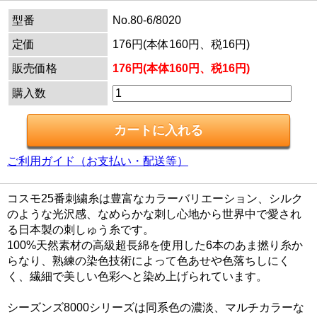
型番
No.80-6/8020
定価
176円(本体160円、税16円)
販売価格
176円(本体160円、税16円)
購入数
ご利用ガイド（お支払い・配送等）
コスモ25番刺繍糸は豊富なカラーバリエーション、シルク
のような光沢感、なめらかな刺し心地から世界中で愛され
る日本製の刺しゅう糸です。
100%天然素材の高級超長綿を使用した6本のあま撚り糸か
らなり、熟練の染色技術によって色あせや色落ちしにく
く、繊細で美しい色彩へと染め上げられています。
シーズンズ8000シリーズは同系色の濃淡、マルチカラーな