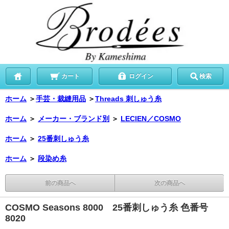
カート
ログイン
検索
ホーム
＞
手芸・裁縫用品
＞
Threads 刺しゅう糸
ホーム
＞
メーカー・ブランド別
＞
LECIEN／COSMO
ホーム
＞
25番刺しゅう糸
ホーム
＞
段染め糸
前の商品へ
次の商品へ
COSMO Seasons 8000 25番刺しゅう糸 色番号
8020