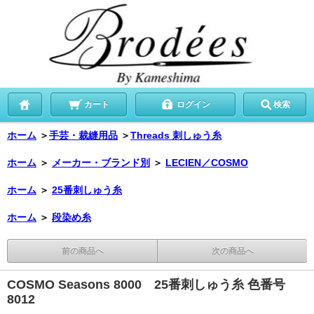
カート
ログイン
検索
ホーム
＞
手芸・裁縫用品
＞
Threads 刺しゅう糸
ホーム
＞
メーカー・ブランド別
＞
LECIEN／COSMO
ホーム
＞
25番刺しゅう糸
ホーム
＞
段染め糸
前の商品へ
次の商品へ
COSMO Seasons 8000 25番刺しゅう糸 色番号
8012