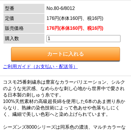
型番
No.80-6/8012
定価
176円(本体160円、税16円)
販売価格
176円(本体160円、税16円)
購入数
ご利用ガイド（お支払い・配送等）
コスモ25番刺繍糸は豊富なカラーバリエーション、シルク
のような光沢感、なめらかな刺し心地から世界中で愛され
る日本製の刺しゅう糸です。
100%天然素材の高級超長綿を使用した6本のあま撚り糸か
らなり、熟練の染色技術によって色あせや色落ちしにく
く、繊細で美しい色彩へと染め上げられています。
シーズンズ8000シリーズは同系色の濃淡、マルチカラーな