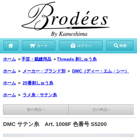
カート
ログイン
検索
ホーム
＞
手芸・裁縫用品
＞
Threads 刺しゅう糸
ホーム
＞
メーカー・ブランド別
＞
DMC（ディー・エム・シー）
ホーム
＞
25番刺しゅう糸
ホーム
＞
ラメ糸・サテン糸
前の商品へ
次の商品へ
DMC サテン糸 Art. 1008F 色番号 S5200