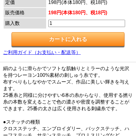
定価
198円(本体180円、税18円)
販売価格
198円(本体180円、税18円)
購入数
ご利用ガイド（お支払い・配送等）
絹のように滑らかでソフトな肌触りとミラーのような光沢
を持つレーヨン100%素材の刺しゅう糸です。
布すべりもしなやかでスムーズ、作品に美しい輝きを与え
ます。
25番糸と同様に分けやすい6本の糸からなり、使用する撚り
糸の本数を変えることで色の濃さや密度を調整することが
できます。25番の太さは広く使用される刺繍糸です。
●ステッチの種類
クロスステッチ、エンブロイダリー、バックステッチ、ハ
ーフステッチ、サテンステッチ、プロミスリングなど