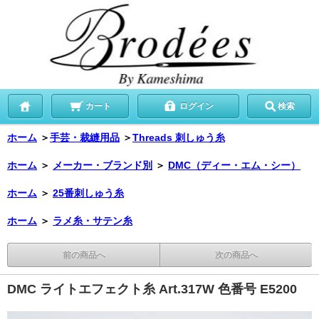
カート
ログイン
検索
ホーム
＞
手芸・裁縫用品
＞
Threads 刺しゅう糸
ホーム
＞
メーカー・ブランド別
＞
DMC（ディー・エム・シー）
ホーム
＞
25番刺しゅう糸
ホーム
＞
ラメ糸・サテン糸
前の商品へ
次の商品へ
DMC ライトエフェクト糸 Art.317W 色番号 E5200