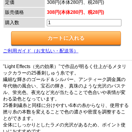
定価
308円(本体280円、税28円)
販売価格
308円(本体280円、税28円)
購入数
ご利用ガイド（お支払い・配送等）
"Light Effects（光の効果）"で作品が明るく仕上がるメタリ
ックカラーの25番刺しゅう糸です。
繊細な輝きのゴールド＆シルバー、アンティーク調金属の
年代物の風合い、宝石の輝き、真珠のような光沢のパステ
ル、蛍光色、夜光など光が当たることで色合いや表情が変
わる染色となっています。
25番刺繍糸と同様に分けやすい6本の糸からなり、使用する
撚り糸の本数を変えることで色の濃さや密度を調整するこ
とができます。
全体にしっかりとしたラメの光沢があるため、ポイント使
いにおすすめです。