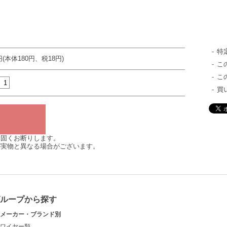
特
円(本体180円、税18円)
こ
こ
買
は固くお断りします。
が実物と異なる場合がございます。
グループから探す
メーカー・ブランド別
ワイヤー類