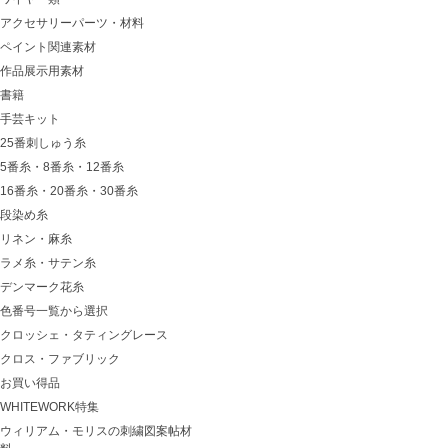
アクセサリーパーツ・材料
ペイント関連素材
作品展示用素材
書籍
手芸キット
25番刺しゅう糸
5番糸・8番糸・12番糸
16番糸・20番糸・30番糸
段染め糸
リネン・麻糸
ラメ糸・サテン糸
デンマーク花糸
色番号一覧から選択
クロッシェ・タティングレース
クロス・ファブリック
お買い得品
WHITEWORK特集
ウィリアム・モリスの刺繍図案帖材