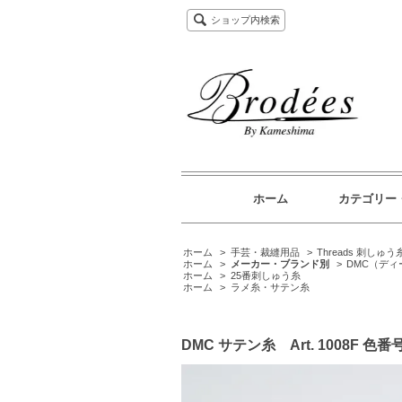
ショップ内検索
ホーム
カテゴリー
ホーム
>
手芸・裁縫用品
>
Threads 刺しゅう
ホーム
>
メーカー・ブランド別
>
DMC（デ
ホーム
>
25番刺しゅう糸
ホーム
>
ラメ糸・サテン糸
DMC サテン糸 Art. 1008F 色番号