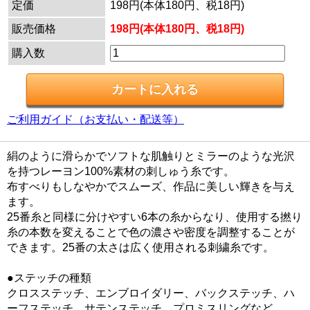
定価
198円(本体180円、税18円)
販売価格
198円(本体180円、税18円)
購入数
ご利用ガイド（お支払い・配送等）
絹のように滑らかでソフトな肌触りとミラーのような光沢
を持つレーヨン100%素材の刺しゅう糸です。
布すべりもしなやかでスムーズ、作品に美しい輝きを与え
ます。
25番糸と同様に分けやすい6本の糸からなり、使用する撚り
糸の本数を変えることで色の濃さや密度を調整することが
できます。25番の太さは広く使用される刺繍糸です。
●ステッチの種類
クロスステッチ、エンブロイダリー、バックステッチ、ハ
ーフステッチ、サテンステッチ、プロミスリングなど