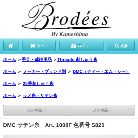
カート
ログイン
検索
ホーム
＞
手芸・裁縫用品
＞
Threads 刺しゅう糸
ホーム
＞
メーカー・ブランド別
＞
DMC（ディー・エム・シー）
ホーム
＞
25番刺しゅう糸
ホーム
＞
ラメ糸・サテン糸
前の商品へ
次の商品へ
DMC サテン糸 Art. 1008F 色番号 S820