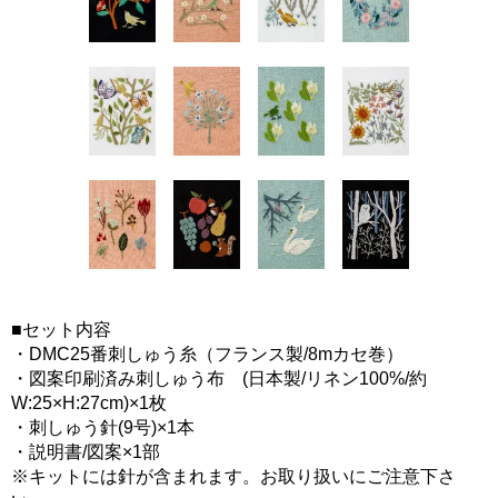
■セット内容
・DMC25番刺しゅう糸（フランス製/8mカセ巻）
・図案印刷済み刺しゅう布 (日本製/リネン100%/約
W:25×H:27cm)×1枚
・刺しゅう針(9号)×1本
・説明書/図案×1部
※キットには針が含まれます。お取り扱いにご注意下さ