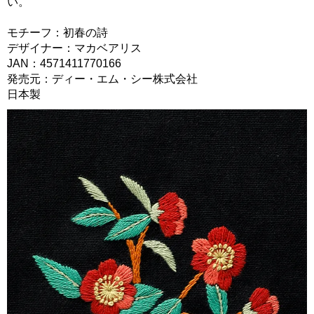
い。
モチーフ：初春の詩
デザイナー：マカベアリス
JAN：4571411770166
発売元：ディー・エム・シー株式会社
日本製