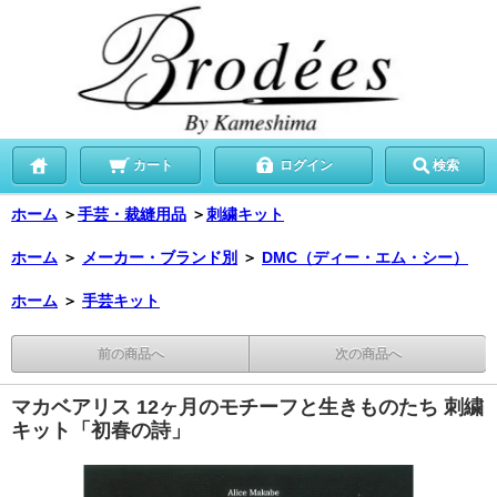
カート
ログイン
検索
ホーム
＞
手芸・裁縫用品
＞
刺繍キット
ホーム
＞
メーカー・ブランド別
＞
DMC（ディー・エム・シー）
ホーム
＞
手芸キット
前の商品へ
次の商品へ
マカベアリス 12ヶ月のモチーフと生きものたち 刺繍
キット「初春の詩」