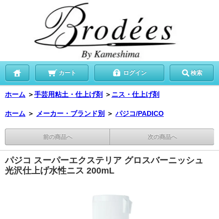
カート
ログイン
検索
ホーム
＞
手芸用粘土・仕上げ剤
＞
ニス・仕上げ剤
ホーム
＞
メーカー・ブランド別
＞
パジコ/PADICO
前の商品へ
次の商品へ
パジコ スーパーエクステリア グロスバーニッシュ
光沢仕上げ水性ニス 200mL