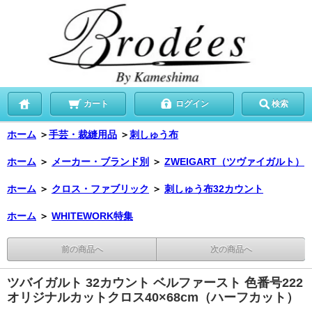
カート
ログイン
検索
ホーム
＞
手芸・裁縫用品
＞
刺しゅう布
ホーム
＞
メーカー・ブランド別
＞
ZWEIGART（ツヴァイガルト）
ホーム
＞
クロス・ファブリック
＞
刺しゅう布32カウント
ホーム
＞
WHITEWORK特集
前の商品へ
次の商品へ
ツバイガルト 32カウント ベルファースト 色番号222
オリジナルカットクロス40×68cm（ハーフカット）