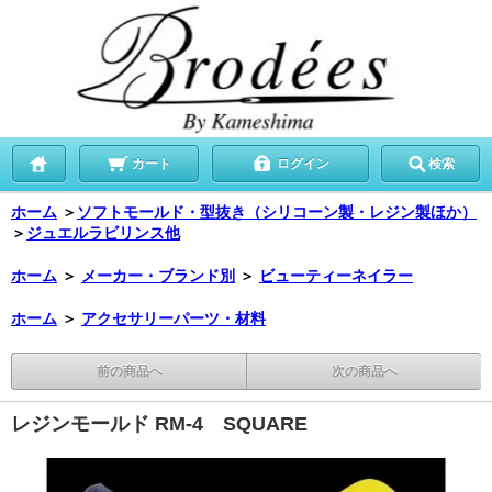
カート
ログイン
検索
ホーム
＞
ソフトモールド・型抜き（シリコーン製・レジン製ほか）
＞
ジュエルラビリンス他
ホーム
＞
メーカー・ブランド別
＞
ビューティーネイラー
ホーム
＞
アクセサリーパーツ・材料
前の商品へ
次の商品へ
レジンモールド RM-4 SQUARE