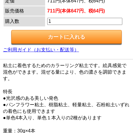
定価
711円(本体647円、税64円)
販売価格
711円(本体647円、税64円)
購入数
ご利用ガイド（お支払い・配送等）
粘土に着色するためのカラーリング粘土です。絵具感覚で
混色ができます。混ぜる量により、色の濃さを調節できま
す。
特長
●光沢感のある美しい発色
●パンフラワー粘土、樹脂粘土、軽量粘土、石粉粘土いずれ
の着色にも使用できます
●単色4本入り、単色１本入りの2種があります
重量：30g×4本