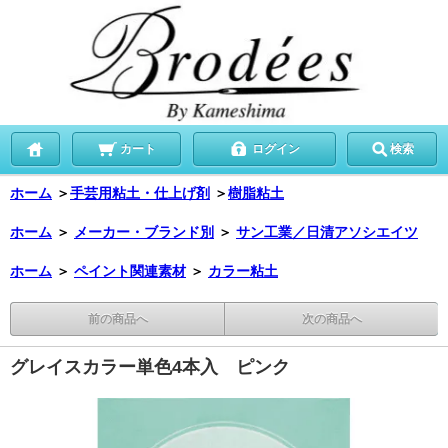
カート
ログイン
検索
ホーム
＞
手芸用粘土・仕上げ剤
＞
樹脂粘土
ホーム
＞
メーカー・ブランド別
＞
サン工業／日清アソシエイツ
ホーム
＞
ペイント関連素材
＞
カラー粘土
前の商品へ
次の商品へ
グレイスカラー単色4本入 ピンク