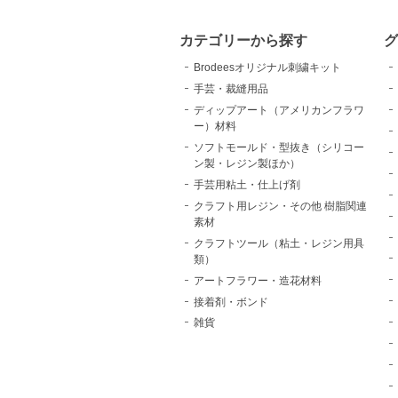
カテゴリーから探す
Brodeesオリジナル刺繍キット
手芸・裁縫用品
ディップアート（アメリカンフラワ
ー）材料
ソフトモールド・型抜き（シリコー
ン製・レジン製ほか）
手芸用粘土・仕上げ剤
クラフト用レジン・その他 樹脂関連
素材
クラフトツール（粘土・レジン用具
類）
アートフラワー・造花材料
接着剤・ボンド
雑貨