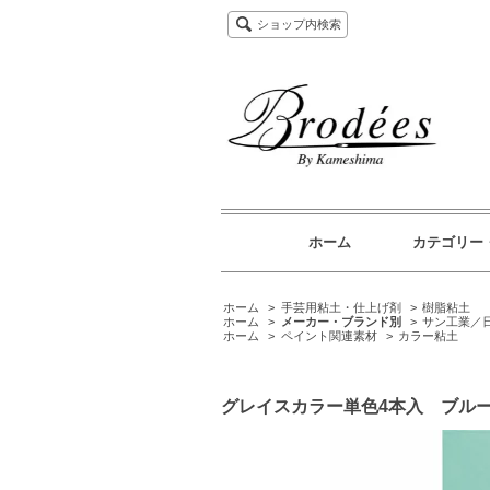
ショップ内検索
ホーム
カテゴリー
ホーム
>
手芸用粘土・仕上げ剤
>
樹脂粘土
ホーム
>
メーカー・ブランド別
>
サン工業／
ホーム
>
ペイント関連素材
>
カラー粘土
グレイスカラー単色4本入 ブル