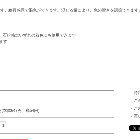
です。絵具感覚で混色ができます。混ぜる量により、色の濃さを調節できます
、石粉粘土いずれの着色にも使用できます
ます
特
こ
こ
円(本体647円、税64円)
買