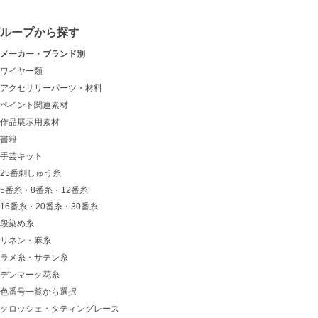
グループから探す
メーカー・ブランド別
ワイヤー類
アクセサリーパーツ・材料
ペイント関連素材
作品展示用素材
書籍
手芸キット
25番刺しゅう糸
5番糸・8番糸・12番糸
16番糸・20番糸・30番糸
段染め糸
リネン・麻糸
ラメ糸・サテン糸
デンマーク花糸
色番号一覧から選択
クロッシェ・タティングレース