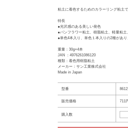
粘土に着色するためのカラーリング粘土
特長
●光沢感のある美しい発色
●パンフラワー粘土、樹脂粘土、軽量粘土
●単色4本入り、単色１本入りの2種があり
重量：30g×4本
JAN ：4976261086120
種類：着色用樹脂粘土
メーカー：サン工業株式会社
Made in Japan
型番
8612
販売価格
711
購入数