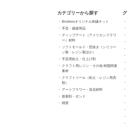
カテゴリーから探す
Brodeesオリジナル刺繍キット
手芸・裁縫用品
ディップアート（アメリカンフラワ
ー）材料
ソフトモールド・型抜き（シリコー
ン製・レジン製ほか）
手芸用粘土・仕上げ剤
クラフト用レジン・その他 樹脂関連
素材
クラフトツール（粘土・レジン用具
類）
アートフラワー・造花材料
接着剤・ボンド
雑貨