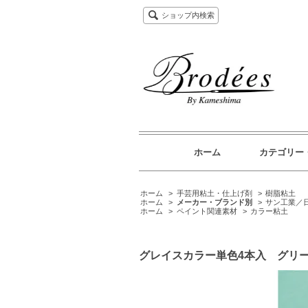
ショップ内検索
ホーム
カテゴリー
ホーム
>
手芸用粘土・仕上げ剤
>
樹脂粘土
ホーム
>
メーカー・ブランド別
>
サン工業／
ホーム
>
ペイント関連素材
>
カラー粘土
グレイスカラー単色4本入 グリ