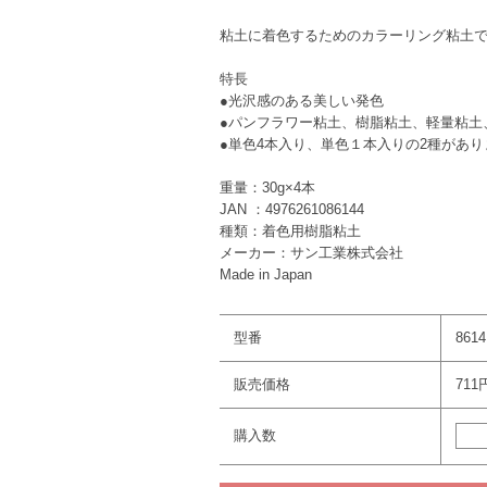
粘土に着色するためのカラーリング粘土
特長
●光沢感のある美しい発色
●パンフラワー粘土、樹脂粘土、軽量粘土
●単色4本入り、単色１本入りの2種があり
重量：30g×4本
JAN ：4976261086144
種類：着色用樹脂粘土
メーカー：サン工業株式会社
Made in Japan
型番
8614
販売価格
711
購入数