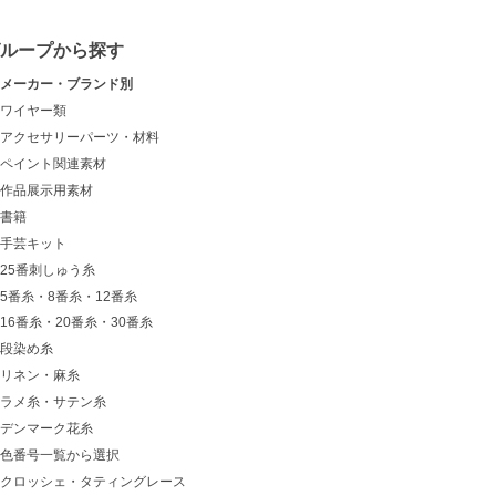
グループから探す
メーカー・ブランド別
ワイヤー類
アクセサリーパーツ・材料
ペイント関連素材
作品展示用素材
書籍
手芸キット
25番刺しゅう糸
5番糸・8番糸・12番糸
16番糸・20番糸・30番糸
段染め糸
リネン・麻糸
ラメ糸・サテン糸
デンマーク花糸
色番号一覧から選択
クロッシェ・タティングレース