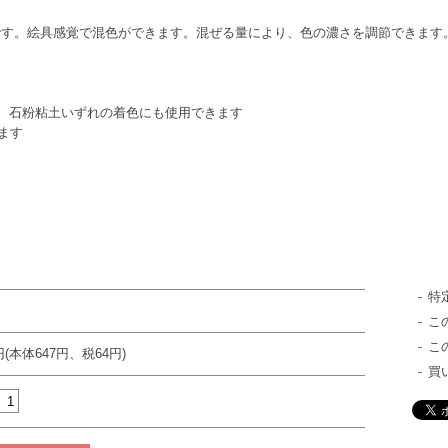
です。絵具感覚で混色ができます。混ぜる量により、色の濃さを調節できます
、石粉粘土いずれの着色にも使用できます
ます
特
こ
こ
円(本体647円、税64円)
買