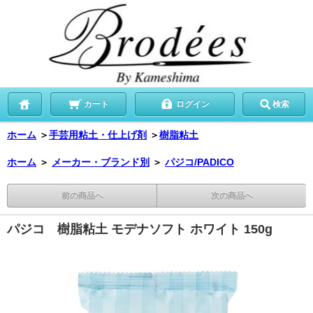
カート
ログイン
検索
ホーム
＞
手芸用粘土・仕上げ剤
＞
樹脂粘土
ホーム
＞
メーカー・ブランド別
＞
パジコ/PADICO
前の商品へ
次の商品へ
パジコ 樹脂粘土 モデナソフト ホワイト 150g