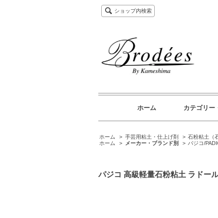
ショップ内検索
ホーム
カテゴリー
ホーム
>
手芸用粘土・仕上げ剤
>
石粉粘土（
ホーム
>
メーカー・ブランド別
>
パジコ/PADI
パジコ 高級軽量石粉粘土 ラドール 