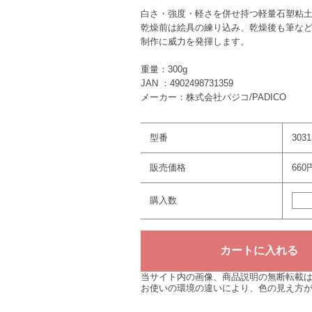
白さ・強度・軽さを併せ持つ軽量石塑粘
乾燥前は絵具の練り込み、乾燥後も筆な
制作に威力を発揮します。
重量：300g
JAN ：4902498731359
メーカー：株式会社パジコ/PADICO
型番
3031
販売価格
660
購入数
当サイト内の画像、商品説明の無断転載
お使いの環境の違いにより、色の見え方