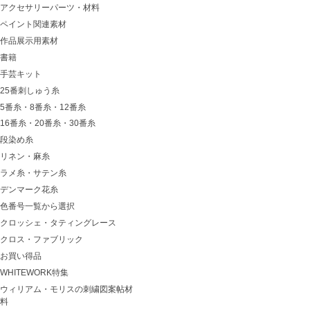
アクセサリーパーツ・材料
ペイント関連素材
作品展示用素材
書籍
手芸キット
25番刺しゅう糸
5番糸・8番糸・12番糸
16番糸・20番糸・30番糸
段染め糸
リネン・麻糸
ラメ糸・サテン糸
デンマーク花糸
色番号一覧から選択
クロッシェ・タティングレース
クロス・ファブリック
お買い得品
WHITEWORK特集
ウィリアム・モリスの刺繍図案帖材
料