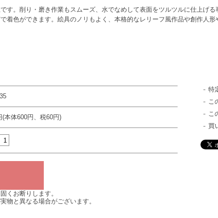
土です。削り・磨き作業もスムーズ、水でなめして表面をツルツルに仕上げる
どで着色ができます。絵具のノリもよく、本格的なレリーフ風作品や創作人形
特
35
こ
こ
円(本体600円、税60円)
買
は固くお断りします。
が実物と異なる場合がございます。