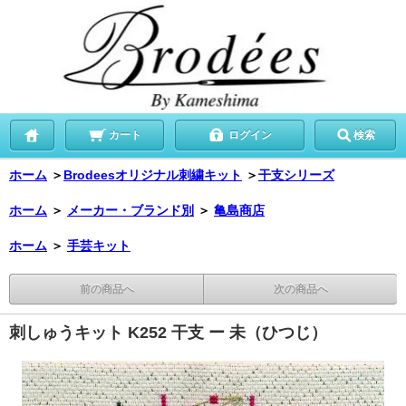
カート
ログイン
検索
ホーム
＞
Brodeesオリジナル刺繍キット
＞
干支シリーズ
ホーム
＞
メーカー・ブランド別
＞
亀島商店
ホーム
＞
手芸キット
前の商品へ
次の商品へ
刺しゅうキット K252 干支 ー 未（ひつじ）