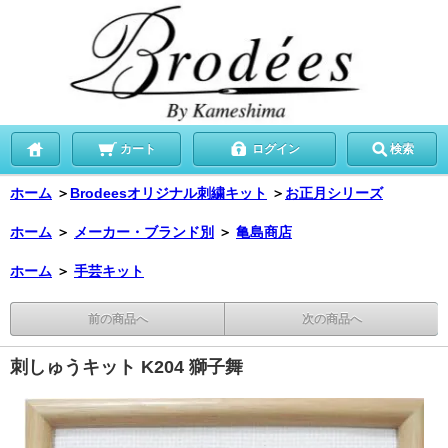
カート
ログイン
検索
ホーム
＞
Brodeesオリジナル刺繍キット
＞
お正月シリーズ
ホーム
＞
メーカー・ブランド別
＞
亀島商店
ホーム
＞
手芸キット
前の商品へ
次の商品へ
刺しゅうキット K204 獅子舞