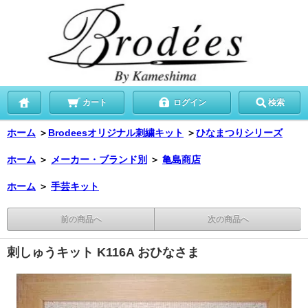
カート
ログイン
検索
ホーム
＞
Brodeesオリジナル刺繍キット
＞
ひなまつりシリーズ
ホーム
＞
メーカー・ブランド別
＞
亀島商店
ホーム
＞
手芸キット
前の商品へ
次の商品へ
刺しゅうキット K116A おひなさま