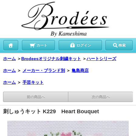
カート
ログイン
検索
ホーム
＞
Brodeesオリジナル刺繍キット
＞
ハートシリーズ
ホーム
＞
メーカー・ブランド別
＞
亀島商店
ホーム
＞
手芸キット
前の商品へ
次の商品へ
刺しゅうキット K229 Heart Bouquet