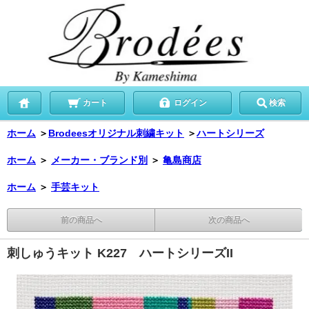
カート
ログイン
検索
ホーム
＞
Brodeesオリジナル刺繍キット
＞
ハートシリーズ
ホーム
＞
メーカー・ブランド別
＞
亀島商店
ホーム
＞
手芸キット
前の商品へ
次の商品へ
刺しゅうキット K227 ハートシリーズII