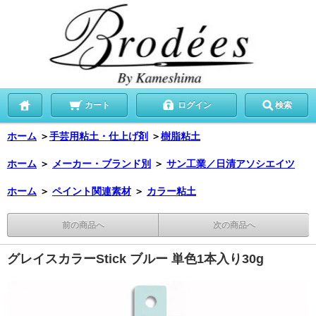
カート
ログイン
検索
ホーム
＞
手芸用粘土・仕上げ剤
＞
樹脂粘土
ホーム
＞
メーカー・ブランド別
＞
サン工業／日清アソシエイツ
ホーム
＞
ペイント関連素材
＞
カラー粘土
前の商品へ
次の商品へ
グレイスカラーStick ブルー 単色1本入り30g