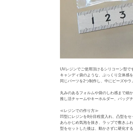
UVレジンでご使用頂けるシリコーン型で
キャンディ袋のような、ぷっくり立体感
同じパーツを2つ制作し、中にビーズやラ
丸みのあるフォルムや袋のしわ感まで細
推し活チャームやキーホルダー、バッグ
≪レジンでの作り方≫
凹型にレジンを8分目程度入れ、凸型をセ
あらかじめ気泡を抜き、ラップで敷きふ
型をセットした後は、動かさずに硬化す