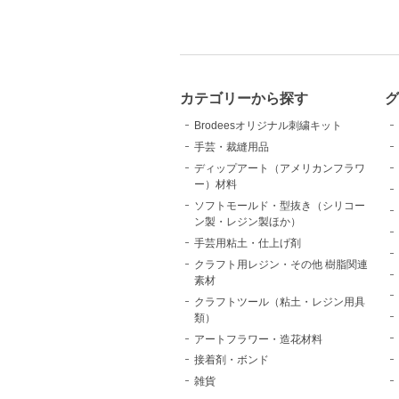
カテゴリーから探す
Brodeesオリジナル刺繍キット
手芸・裁縫用品
ディップアート（アメリカンフラワ
ー）材料
ソフトモールド・型抜き（シリコー
ン製・レジン製ほか）
手芸用粘土・仕上げ剤
クラフト用レジン・その他 樹脂関連
素材
クラフトツール（粘土・レジン用具
類）
アートフラワー・造花材料
接着剤・ボンド
雑貨