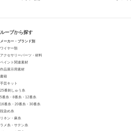
グループから探す
メーカー・ブランド別
ワイヤー類
アクセサリーパーツ・材料
ペイント関連素材
作品展示用素材
書籍
手芸キット
25番刺しゅう糸
5番糸・8番糸・12番糸
16番糸・20番糸・30番糸
段染め糸
リネン・麻糸
ラメ糸・サテン糸