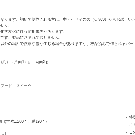
なります。初めて制作される方は、中・小サイズの（C-909）からお試しい
ません。
は化学変化に伴う耐用限界があります。
例です。製品に含まれておりません。
ツ以外の場所で微細な傷が生じる場合がありますが、検品済みで作られるパー
約）：片面1.5ｇ 両面3ｇ
・フード・スイーツ
特
20円(本体1,200円、税120円)
こ
こ