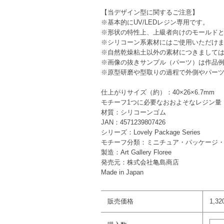
【当デザイン型に関するご注意】
※基本的にUV/LEDレジン専用です。
※形状の特性上、上級者向けのモールドと
※シリコーン系素材にはご使用いただけ
※自然乾燥粘土以外の素材につきまして
※画像の抜きサンプル（パーツ）は作品
※原型研磨や型取りの過程で外側やパー
仕上がりサイズ（約）：40×26×6.7mm
モチーフ1つに必要なおおよそなレジン量（
材質：シリコーンゴム
JAN：4571239807426
シリーズ：Lovely Package Series
モチーフ分類：ミニチュア・パッケージ
製造：Art Gallery Floree
発売元：株式会社亀島商店
Made in Japan
販売価格
1,3