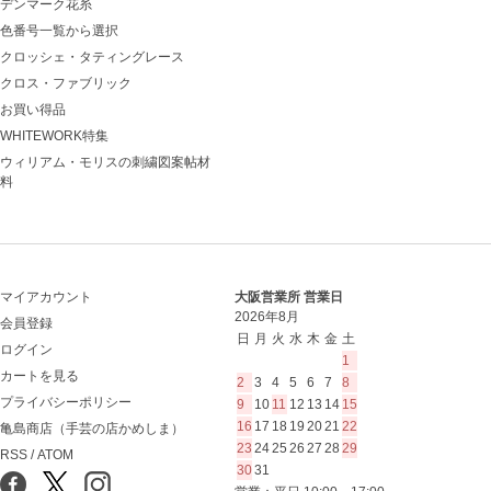
デンマーク花糸
色番号一覧から選択
クロッシェ・タティングレース
クロス・ファブリック
お買い得品
WHITEWORK特集
ウィリアム・モリスの刺繍図案帖材
料
マイアカウント
大阪営業所 営業日
2026年8月
会員登録
日
月
火
水
木
金
土
ログイン
1
カートを見る
2
3
4
5
6
7
8
プライバシーポリシー
9
10
11
12
13
14
15
16
17
18
19
20
21
22
亀島商店（手芸の店かめしま）
23
24
25
26
27
28
29
RSS
/
ATOM
30
31