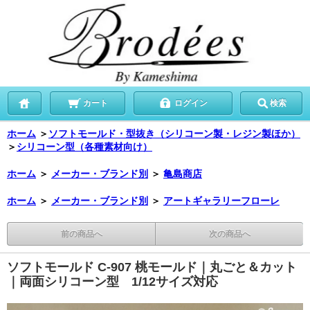
カート
ログイン
検索
ホーム
＞
ソフトモールド・型抜き（シリコーン製・レジン製ほか）
＞
シリコーン型（各種素材向け）
ホーム
＞
メーカー・ブランド別
＞
亀島商店
ホーム
＞
メーカー・ブランド別
＞
アートギャラリーフローレ
前の商品へ
次の商品へ
ソフトモールド C-907 桃モールド｜丸ごと＆カット
｜両面シリコーン型 1/12サイズ対応