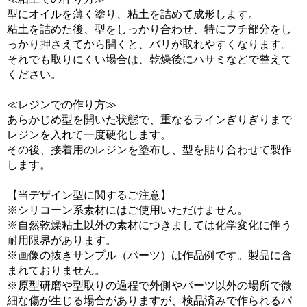
型にオイルを薄く塗り、粘土を詰めて成形します。
粘土を詰めた後、型をしっかり合わせ、特にフチ部分をし
っかり押さえてから開くと、バリが取れやすくなります。
それでも取りにくい場合は、乾燥後にハサミなどで整えて
ください。
≪レジンでの作り方≫
あらかじめ型を開いた状態で、重なるラインぎりぎりまで
レジンを入れて一度硬化します。
その後、接着用のレジンを塗布し、型を貼り合わせて製作
します。
【当デザイン型に関するご注意】
※シリコーン系素材にはご使用いただけません。
※自然乾燥粘土以外の素材につきましては化学変化に伴う
耐用限界があります。
※画像の抜きサンプル（パーツ）は作品例です。製品に含
まれておりません。
※原型研磨や型取りの過程で外側やパーツ以外の場所で微
細な傷が生じる場合がありますが、検品済みで作られるパ