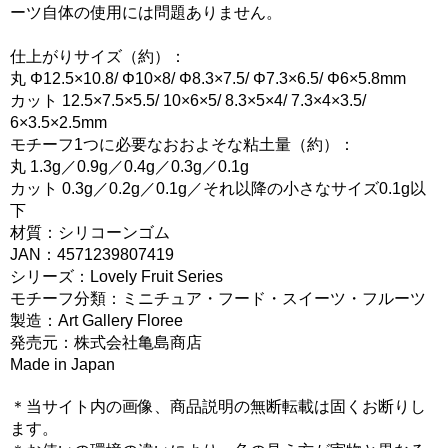
ーツ自体の使用には問題ありません。
仕上がりサイズ（約）：
丸 Φ12.5×10.8/ Φ10×8/ Φ8.3×7.5/ Φ7.3×6.5/ Φ6×5.8mm
カット 12.5×7.5×5.5/ 10×6×5/ 8.3×5×4/ 7.3×4×3.5/
6×3.5×2.5mm
モチーフ1つに必要なおおよそな粘土量（約）：
丸 1.3g／0.9g／0.4g／0.3g／0.1g
カット 0.3g／0.2g／0.1g／それ以降の小さなサイズ0.1g以
下
材質：シリコーンゴム
JAN：4571239807419
シリーズ：Lovely Fruit Series
モチーフ分類：ミニチュア・フード・スイーツ・フルーツ
製造：Art Gallery Floree
発売元：株式会社亀島商店
Made in Japan
＊当サイト内の画像、商品説明の無断転載は固くお断りし
ます。