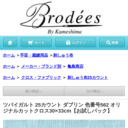
カート
ログイン
検索
ホーム
＞
手芸・裁縫用品
＞
刺しゅう布
ホーム
＞
メーカー・ブランド別
＞
亀島商店
ホーム
＞
クロス・ファブリック
＞
刺しゅう布25カウント
前の商品へ
次の商品へ
ツバイガルト 25カウント ダブリン 色番号562 オリ
ジナルカットクロス30×33cm【お試しパック】