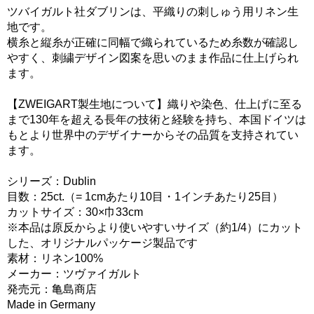
ツバイガルト社ダブリンは、平織りの刺しゅう用リネン生
地です。
横糸と縦糸が正確に同幅で織られているため糸数が確認し
やすく、刺繍デザイン図案を思いのまま作品に仕上げられ
ます。
【ZWEIGART製生地について】織りや染色、仕上げに至る
まで130年を超える長年の技術と経験を持ち、本国ドイツは
もとより世界中のデザイナーからその品質を支持されてい
ます。
シリーズ：Dublin
目数：25ct.（= 1cmあたり10目・1インチあたり25目）
カットサイズ：30×巾33cm
※本品は原反からより使いやすいサイズ（約1/4）にカット
した、オリジナルパッケージ製品です
素材：リネン100%
メーカー：ツヴァイガルト
発売元：亀島商店
Made in Germany